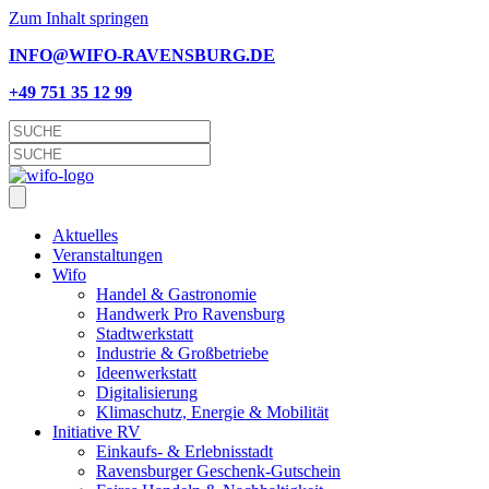
Zum Inhalt springen
INFO@WIFO-RAVENSBURG.DE
+49 751 35 12 99
Aktu­el­les
Ver­an­stal­tun­gen
Wifo
Han­del & Gastronomie
Hand­werk Pro Ravensburg
Stadt­werk­statt
Indus­trie & Großbetriebe
Ideen­werk­statt
Digi­ta­li­sie­rung
Kli­ma­schutz, Ener­gie & Mobilität
Initia­ti­ve RV
Einkaufs- & Erlebnisstadt
Ravens­bur­ger Geschenk-Gutschein