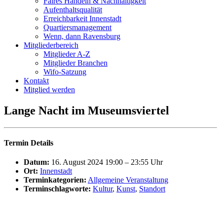
Fai­res Han­deln & Nachhaltigkeit
Auf­ent­halts­qua­li­tät
Erreich­bar­keit Innenstadt
Quar­tiers­ma­nage­ment
Wenn, dann Ravensburg
Mit­glie­der­be­reich
Mit­glie­der A‑Z
Mit­glie­der Branchen
Wifo-Sat­­zung
Kon­takt
Mit­glied werden
Lan­ge Nacht im Museumsviertel
Ter­min Details
Datum:
16. August 2024 19:00
–
23:55
Uhr
Ort:
Innenstadt
Ter­min­ka­te­go­rien:
All­ge­mei­ne Veranstaltung
Ter­min­schlag­wor­te:
Kul­tur
,
Kunst
,
Stand­ort