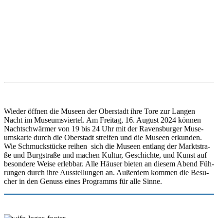
Wie­der öff­nen die Muse­en der Ober­stadt ihre Tore zur Lan­gen
Nacht im Muse­ums­vier­tel. Am Frei­tag, 16. August 2024 kön­nen
Nacht­schwär­mer von 19 bis 24 Uhr mit der Ravens­bur­ger Muse­
ums­kar­te durch die Ober­stadt strei­fen und die Muse­en erkun­den.
Wie Schmuck­stü­cke rei­hen sich die Muse­en ent­lang der Markt­stra­
ße und Burg­stra­ße und machen Kul­tur, Geschich­te, und Kunst auf
beson­de­re Wei­se erleb­bar. Alle Häu­ser bie­ten an die­sem Abend Füh­
run­gen durch ihre Aus­stel­lun­gen an. Außer­dem kom­men die Besu­
cher in den Genuss eines Pro­gramms für alle Sinne.