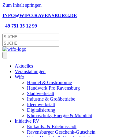
Zum Inhalt springen
INFO@WIFO-RAVENSBURG.DE
+49 751 35 12 99
Aktu­el­les
Ver­an­stal­tun­gen
Wifo
Han­del & Gastronomie
Hand­werk Pro Ravensburg
Stadt­werk­statt
Indus­trie & Großbetriebe
Ideen­werk­statt
Digi­ta­li­sie­rung
Kli­ma­schutz, Ener­gie & Mobilität
Initia­ti­ve RV
Einkaufs- & Erlebnisstadt
Ravens­bur­ger Geschenk-Gutschein