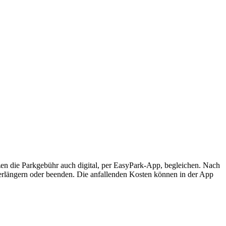
­zen die Park­ge­bühr auch digi­tal, per Easy­Park-App, beglei­chen. Nach
er­län­gern oder been­den. Die anfal­len­den Kos­ten kön­nen in der App