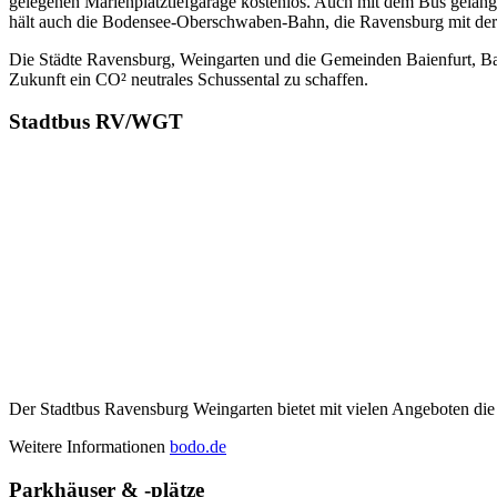
gele­ge­nen Mari­en­platz­tief­ga­ra­ge kos­ten­los. Auch mit dem Bus gel
hält auch die Boden­see-Ober­schwa­ben-Bahn, die Ravens­burg mit der 
Die Städ­te Ravens­burg, Wein­gar­ten und die Gemein­den Bai­en­furt, B
Zukunft ein CO² neu­tra­les Schus­sen­tal zu schaffen.
Stadt­bus RV/WGT
Der Stadt­bus Ravens­burg Wein­gar­ten bie­tet mit vie­len Ange­bo­ten die
Wei­te­re Infor­ma­tio­nen
bodo.de
Park­häu­ser & ‑plät­ze