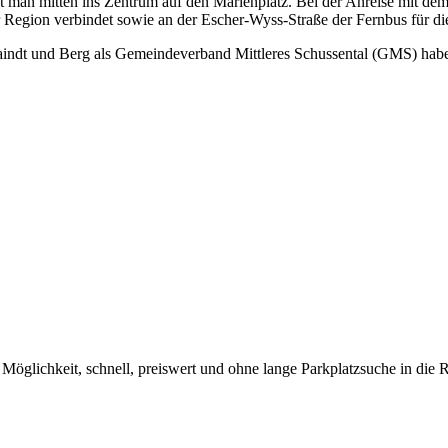
angt man mit­ten ins Zen­trum auf den Mari­en­platz. Bei der Anrei­se mit 
Regi­on ver­bin­det sowie an der Escher-Wyss-Stra­ße der Fern­bus für d
aindt und Berg als Gemein­de­ver­band Mitt­le­res Schus­sen­tal (GMS) hab
 Mög­lich­keit, schnell, preis­wert und ohne lan­ge Park­platz­su­che in die