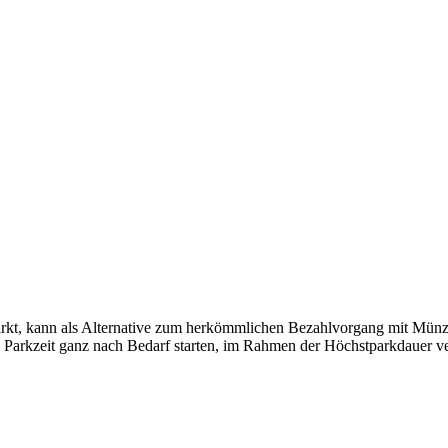
arkt, kann als Alter­na­ti­ve zum her­kömm­li­chen Bezahl­vor­gang mit Mün
e Park­zeit ganz nach Bedarf star­ten, im Rah­men der Höchst­park­dau­er v