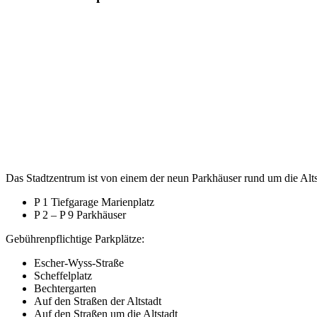
Das Stadt­zen­trum ist von einem der neun Park­häu­ser rund um die Alt­s
P 1 Tief­ga­ra­ge Marienplatz
P 2 – P 9 Parkhäuser
Gebüh­ren­pflich­ti­ge Parkplätze:
Escher-Wyss-Stra­ße
Schef­fel­platz
Bech­ter­gar­ten
Auf den Stra­ßen der Altstadt
Auf den Stra­ßen um die Altstadt