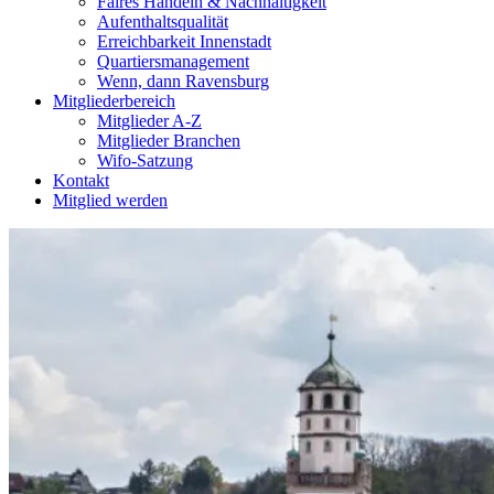
Fai­res Han­deln & Nachhaltigkeit
Auf­ent­halts­qua­li­tät
Erreich­bar­keit Innenstadt
Quar­tiers­ma­nage­ment
Wenn, dann Ravensburg
Mit­glie­der­be­reich
Mit­glie­der A‑Z
Mit­glie­der Branchen
Wifo-Sat­­zung
Kon­takt
Mit­glied werden