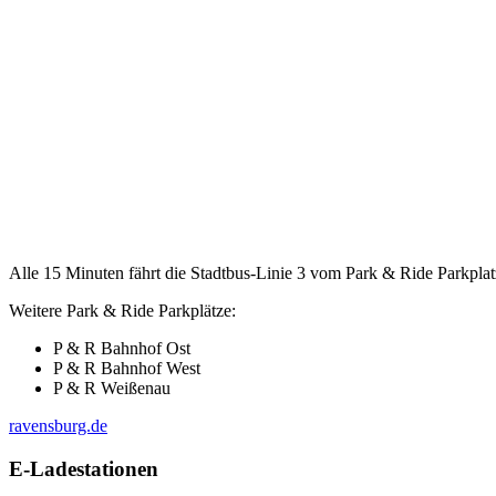
Alle 15 Minu­ten fährt die Stadt­bus-Linie 3 vom Park & Ride Park­plat
Wei­te­re Park & Ride Parkplätze:
P & R Bahn­hof Ost
P & R Bahn­hof West
P & R Weißenau
ravensburg.de
E‑Ladestationen