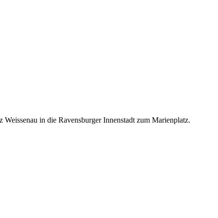
z Weis­se­nau in die Ravens­bur­ger Innen­stadt zum Marienplatz.