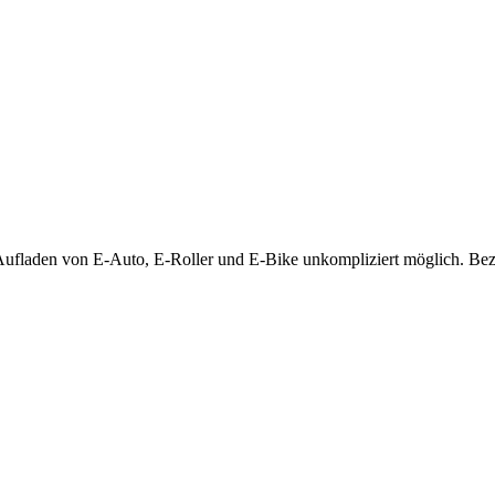
 Auf­la­den von E‑Auto, E‑Roller und E‑Bike unkom­pli­ziert mög­lich. Be