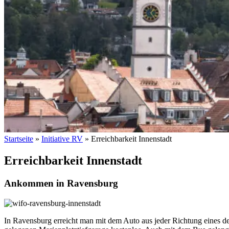
Start­sei­te
»
Initia­ti­ve RV
»
Erreich­bar­keit Innenstadt
Erreich­bar­keit Innenstadt
Ankom­men in Ravensburg
In Ravens­burg erreicht man mit dem Auto aus jeder Rich­tung eines der zahl