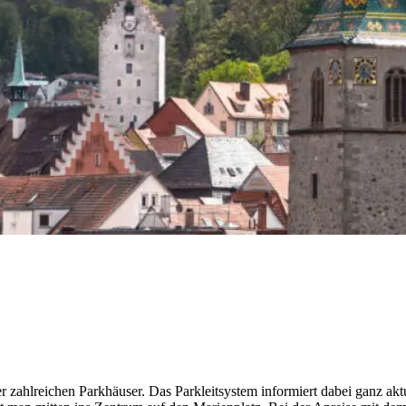
­rei­chen Park­häu­ser. Das Park­leit­sys­tem infor­miert dabei ganz aktu­ell