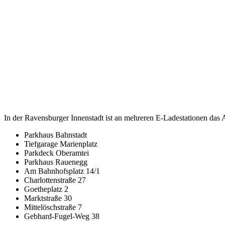
In der Ravens­bur­ger Innen­stadt ist an meh­re­ren E‑Ladestationen das
Park­haus Bahnstadt
Tief­ga­ra­ge Marienplatz
Park­deck Oberamtei
Park­haus Rauenegg
Am Bahn­hofs­platz 14/1
Char­lot­ten­stra­ße 27
Goe­the­platz 2
Markt­stra­ße 30
Mit­telösch­stra­ße 7
Geb­hard-Fugel-Weg 38