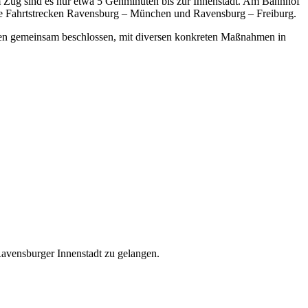
dem Zug sind es nur etwa 5 Geh­mi­nu­ten bis zur Innen­stadt. Am Bahn­hof
ie Fahrt­stre­cken Ravens­burg – Mün­chen und Ravens­burg – Freiburg.
en gemein­sam beschlos­sen, mit diver­sen kon­kre­ten Maß­nah­men in
 Ravens­bur­ger Innen­stadt zu gelangen.