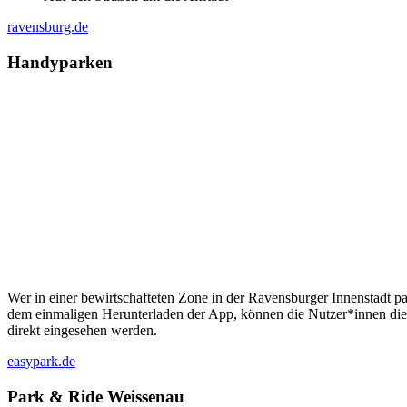
ravensburg.de
Han­dy­par­ken
Wer in einer bewirt­schaf­te­ten Zone in der Ravens­bur­ger Innen­stadt p
dem ein­ma­li­gen Her­un­ter­la­den der App, kön­nen die Nutzer*innen di
direkt ein­ge­se­hen werden.
easypark.de
Park & Ride Weissenau