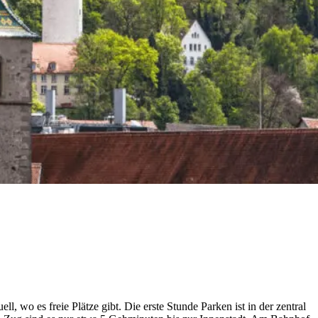
, wo es freie Plät­ze gibt. Die ers­te Stun­de Par­ken ist in der zen­tral