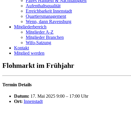
Fai­res Han­deln & Nachhaltigkeit
Auf­ent­halts­qua­li­tät
Erreich­bar­keit Innenstadt
Quar­tiers­ma­nage­ment
Wenn, dann Ravensburg
Mit­glie­der­be­reich
Mit­glie­der A‑Z
Mit­glie­der Branchen
Wifo-Sat­­zung
Kon­takt
Mit­glied werden
Floh­markt im Frühjahr
Ter­min Details
Datum:
17. Mai 2025 9:00
–
17:00
Uhr
Ort:
Innenstadt