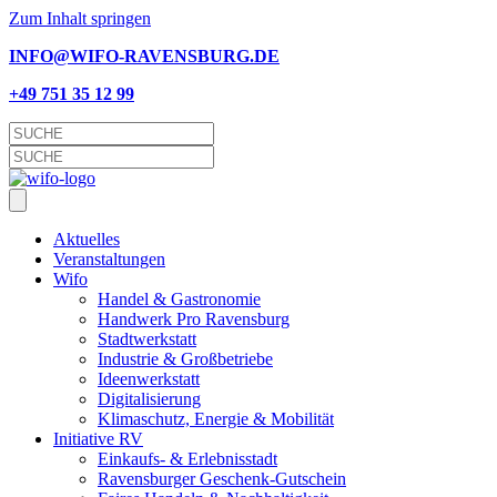
Zum Inhalt springen
INFO@WIFO-RAVENSBURG.DE
+49 751 35 12 99
Aktu­el­les
Ver­an­stal­tun­gen
Wifo
Han­del & Gastronomie
Hand­werk Pro Ravensburg
Stadt­werk­statt
Indus­trie & Großbetriebe
Ideen­werk­statt
Digi­ta­li­sie­rung
Kli­ma­schutz, Ener­gie & Mobilität
Initia­ti­ve RV
Einkaufs- & Erlebnisstadt
Ravens­bur­ger Geschenk-Gutschein