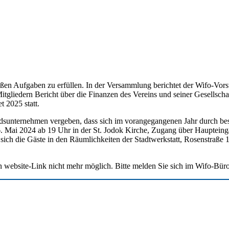
ä­ßen Auf­ga­ben zu erfül­len. In der Ver­samm­lung berich­tet der Wifo-Vor
 Mit­glie­dern Bericht über die Finan­zen des Ver­eins und sei­ner Gesell­scha
et 2025 statt.
s­un­ter­neh­men ver­ge­ben, dass sich im vor­an­ge­gan­ge­nen Jahr durch bes
16. Mai 2024 ab 19 Uhr in der St. Jodok Kir­che, Zugang über Haupt­ein­gan
 sich die Gäs­te in den Räum­lich­kei­ten der Stadt­werk­statt, Rosen­stra­ße 1
 den web­site-Link nicht mehr mög­lich. Bit­te mel­den Sie sich im Wifo