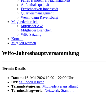
Fai­res Han­deln & Nachhaltigkeit
Auf­ent­halts­qua­li­tät
Erreich­bar­keit Innenstadt
Quar­tiers­ma­nage­ment
Wenn, dann Ravensburg
Mit­glie­der­be­reich
Mit­glie­der A‑Z
Mit­glie­der Branchen
Wifo-Sat­­zung
Kon­takt
Mit­glied werden
Wifo-Jah­res­haupt­ver­samm­lung
Ter­min Details
Datum:
16. Mai 2024 19:00
–
22:00
Uhr
Ort:
St. Jodok Kirche
Ter­min­ka­te­go­rien:
Mit­glie­der­ver­an­stal­tung
Ter­min­schlag­wor­te:
Netz­werk
,
Stand­ort