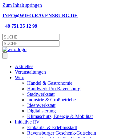
Zum Inhalt springen
INFO@WIFO-RAVENSBURG.DE
+49 751 35 12 99
Aktu­el­les
Ver­an­stal­tun­gen
Wifo
Han­del & Gastronomie
Hand­werk Pro Ravensburg
Stadt­werk­statt
Indus­trie & Großbetriebe
Ideen­werk­statt
Digi­ta­li­sie­rung
Kli­ma­schutz, Ener­gie & Mobilität
Initia­ti­ve RV
Einkaufs- & Erlebnisstadt
Ravens­bur­ger Geschenk-Gutschein