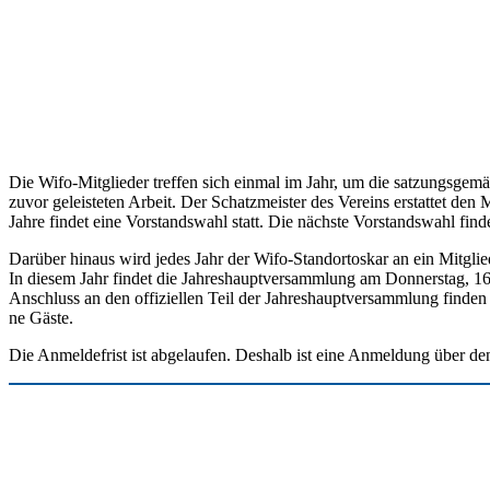
Die Wifo-Mit­glie­der tref­fen sich ein­mal im Jahr, um die sat­zungs­ge­m
zuvor geleis­te­ten Arbeit. Der Schatz­meis­ter des Ver­eins erstat­tet den
Jah­re fin­det eine Vor­stands­wahl statt. Die nächs­te Vor­stands­wahl fin­d
Dar­über hin­aus wird jedes Jahr der Wifo-Stand­or­tos­kar an ein Mit­glied
In die­sem Jahr fin­det die Jah­res­haupt­ver­samm­lung am Don­ners­tag, 
Anschluss an den offi­zi­el­len Teil der Jah­res­haupt­ver­samm­lung fin­den
ne Gäste.
Die Anmel­de­frist ist abge­lau­fen. Des­halb ist eine Anmel­dung über