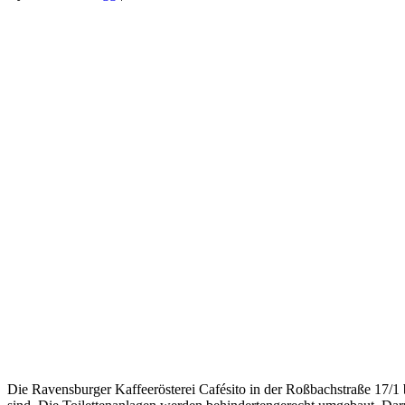
Die Ravens­bur­ger Kaf­fee­rös­te­rei Café­si­to in der Roß­bach­stra­ße 17