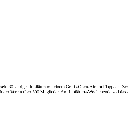
 sein 30 jäh­ri­ges Jubi­lä­um mit einem Gra­­­tis-Open-Air am Flapp­ach. 
zählt der Ver­ein über 390 Mit­glie­der. Am Jubi­lä­ums-Wochen­en­­­de soll da