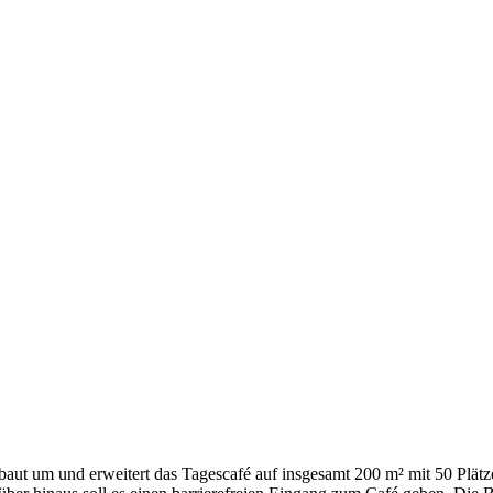
/1 baut um und erwei­tert das Tages­ca­fé auf ins­ge­samt 200 m² mit 50 Plät­