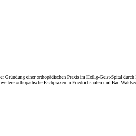
der Grün­dung einer ortho­pä­di­schen Pra­xis im Hei­­­lig-Geist-Spi­­­tal
wei­te­re ortho­pä­di­sche Fach­pra­xen in Fried­richs­ha­fen und Bad Wald­see