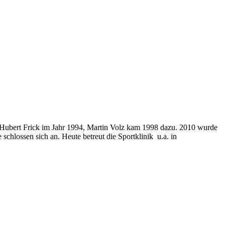
 durch Hubert Frick im Jahr 1994, Mar­tin Volz kam 1998 dazu. 2010 wur­de
 schlos­sen sich an. Heu­te betreut die Sport­kli­nik u.a. in