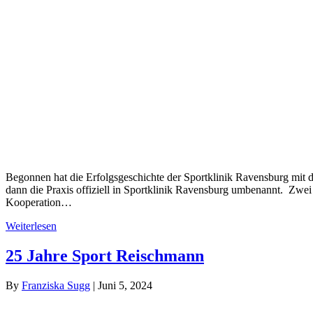
Begon­nen hat die Erfolgs­ge­schich­te der Sport­kli­nik Ravens­burg mit 
dann die Pra­xis offi­zi­ell in Sport­kli­nik Ravens­burg umbe­nannt. Zwei 
Kooperation…
Wei­ter­le­sen
25 Jah­re Sport Reischmann
By
Fran­zis­ka Sugg
|
Juni 5, 2024