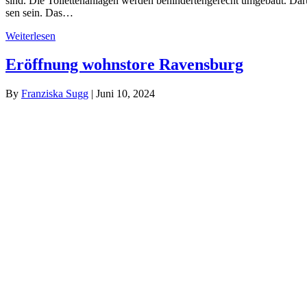
sind. Die Toi­let­ten­an­la­gen wer­den behin­der­ten­ge­recht umge­baut. Da
sen sein. Das…
Wei­ter­le­sen
Eröff­nung wohns­to­re Ravensburg
By
Fran­zis­ka Sugg
|
Juni 10, 2024