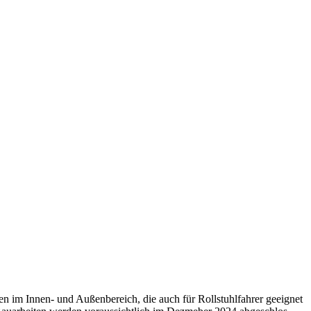
zen im Innen- und Außen­be­reich, die auch für Roll­stuhl­fah­rer geeig­net