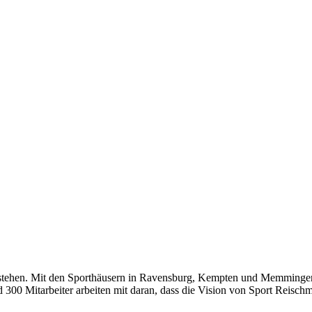
estehen. Mit den Sport­häu­sern in Ravens­burg, Kemp­ten und Mem­min­gen
300 Mit­ar­bei­ter arbei­ten mit dar­an, dass die Visi­on von Sport Reisch­