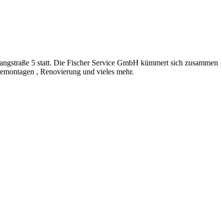
ang­s­tra­ße 5 statt. Die Fischer Ser­vice GmbH küm­mert sich zusam­men
emon­ta­gen , Reno­vie­rung und vie­les mehr.