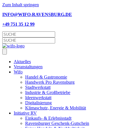
Zum Inhalt springen
INFO@WIFO-RAVENSBURG.DE
+49 751 35 12 99
Aktu­el­les
Ver­an­stal­tun­gen
Wifo
Han­del & Gastronomie
Hand­werk Pro Ravensburg
Stadt­werk­statt
Indus­trie & Großbetriebe
Ideen­werk­statt
Digi­ta­li­sie­rung
Kli­ma­schutz, Ener­gie & Mobilität
Initia­ti­ve RV
Einkaufs- & Erlebnisstadt
Ravens­bur­ger Geschenk-Gutschein