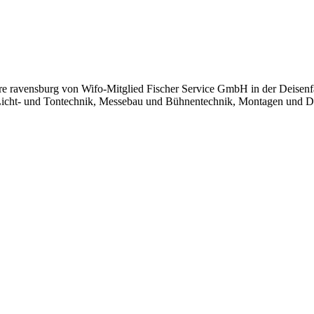
e ravens­burg von Wifo-Mit­­­glied Fischer Ser­vice GmbH in der Dei­sen­f
icht- und Ton­tech­nik, Mes­se­bau und Büh­nen­tech­nik, Mon­ta­gen und D