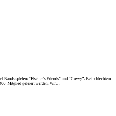
Zwei Bands spie­len: “Fischer’s Fri­ends” und “Guv­vy”. Bei schlech­tem
s 400. Mit­glied gefei­ert wer­den. Wir…