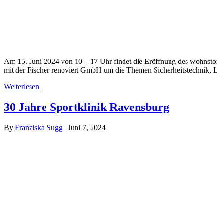
Am 15. Juni 2024 von 10 – 17 Uhr fin­det die Eröff­nung des wohns­to­r
mit der Fischer reno­viert GmbH um die The­men Sicher­heits­tech­nik, L
Wei­ter­le­sen
30 Jah­re Sport­kli­nik Ravensburg
By
Fran­zis­ka Sugg
|
Juni 7, 2024