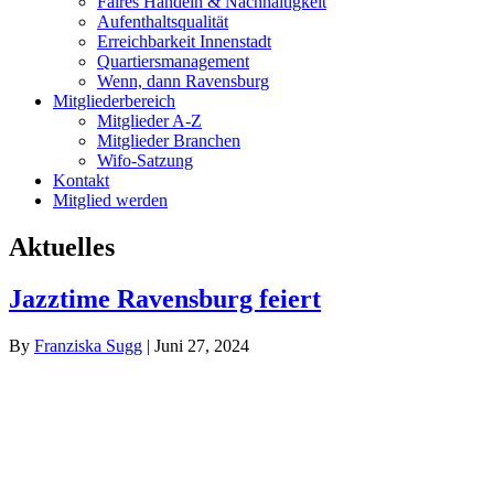
Fai­res Han­deln & Nachhaltigkeit
Auf­ent­halts­qua­li­tät
Erreich­bar­keit Innenstadt
Quar­tiers­ma­nage­ment
Wenn, dann Ravensburg
Mit­glie­der­be­reich
Mit­glie­der A‑Z
Mit­glie­der Branchen
Wifo-Sat­­zung
Kon­takt
Mit­glied werden
Aktu­el­les
Jazz­ti­me Ravens­burg feiert
By
Fran­zis­ka Sugg
|
Juni 27, 2024