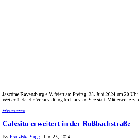
Jazz­ti­me Ravens­burg e.V. fei­ert am Frei­tag, 28. Juni 2024 um 20 Uhr
Wet­ter fin­det die Ver­an­stal­tung im Haus am See statt. Mitt­ler­wei­le 
Wei­ter­le­sen
Café­si­to erwei­tert in der Roßbachstraße
By
Fran­zis­ka Sugg
|
Juni 25, 2024