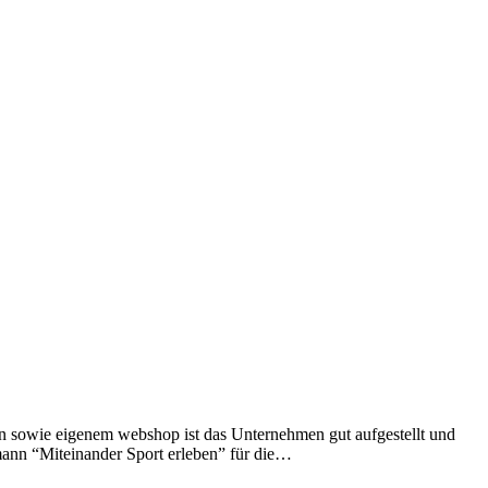
 sowie eige­nem web­shop ist das Unter­neh­men gut auf­ge­stellt und
mann “Mit­ein­an­der Sport erle­ben” für die…