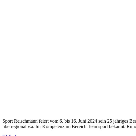
Sport Reisch­mann fei­ert vom 6. bis 16. Juni 2024 sein 25 jäh­ri­ges B
über­re­gio­nal v.a. für Kom­pe­tenz im Bereich Team­sport bekannt. Rund 